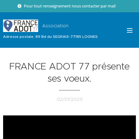
Pour tout renseignement nous contacter par mail 📧
Association
Adresse postale, 89 Bd du SEGRAIS-77185 LOGNES
FRANCE ADOT 77 présente
ses voeux.
02/01/2025