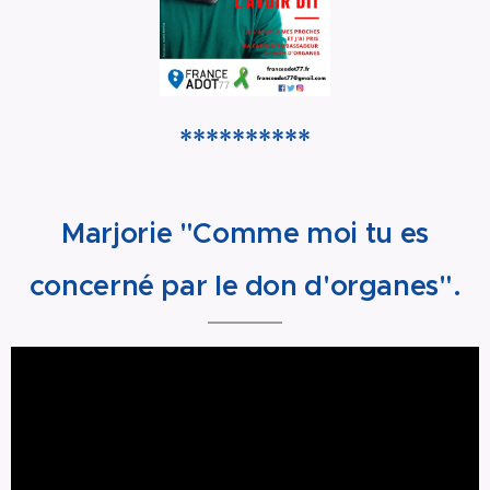
**********
Marjorie "Comme moi tu es
concerné par le don d'organes".