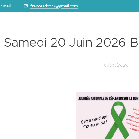
r mail 📧
franceadot77@gmail.com
Samedi 20 Juin 2026-
17/06/2026